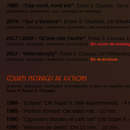
1993
- “Cap nord, nord est”
.
Enola S. Cluzeau - Sur le
(Réalisation, production, son, cadrages et montage)
2014
- “Sur L’Océane”
. Enola S. Cluzeau. LM Béta
(Scénario, dialogues, réalisation, production, décors & accessoires)
2017 / 2020 - “D'une mer l'autre”
.
Enola S. Cluzeau. 
(Scénario, dialogues, réalisation, production).
En cours de tourna
2017 - “Interstice(s)”
.
Enola S. Cluzeau. LM HDNumériq
(Scénario, dialogues, réalisation, production).
En ré-écriture.
Courts métrages de fictions
(scénarii, dialogues, réalisation et production et pour la majorité c
Tous d' Enola S. Cluzeau
1988
- “Eclipse” CM Super 8. (film expérimental). - 4 
1989
- “Parfum d’orient” CM video Hi8. - 10 min.
1990
- “Cigarettes blondes et café noir” CM Super 8. 
1990
- “Mémoire de destin” CM 16 mm. - 20 min.