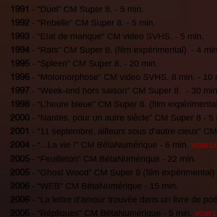
1991
- “Duel” CM Super 8. - 5 min.
1992
- “Rebelle” CM Super 8. - 5 min.
1993
- “Etat de manque” CM video SVHS. - 5 min.
1994
- “Rats” CM Super 8. (film expérimental). - 4 min
1995
- “Spleen” CM Super 8. - 20 min.
1996
- “Motomorphose” CM video SVHS. 8 min. - 10 
1997
- “Week-end hors saison” CM Super 8. - 30 min
1998
- “L’heure bleue” CM Super 8. (film expérimental)
2000
- “Nantes, pour un autre siècle” CM Super 8 - 5 
2001
- “11 septembre, ailleurs sous d’autre cieux” C
2004
- “...La vie !” CM BétaNumérique - 6 min.
VOIR L
2005
- “Feuilleton” CM BétaNumérique - 22 min.
2005
- “Ghost Wood” CM Super 8 (film expérimental) 
2006
- “WEB” CM BétaNumérique - 15 min.
2006
- “La lettre d’amour trouvée dans un livre de p
2006
- “Répliques” CM BétaNumérique - 5 min.
VOIR 