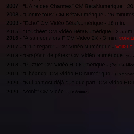
2007
- “L’Aire des Charmes” CM BétaNumérique - 20
2008
- “Contre tous” CM BétaNumérique - 26 minutes
2009
- “Echo” CM Vidéo BétaNumérique - 18 min.
2015
- "Touchée" CM Vidéo BétaNumérique - 2.55 m
2016
- "A samedi alors !" CM Vidéo 2K - 3 min.
VOIR L
2017
- "
D'un regard
" - CM Vidéo Numérique -
VOIR LE
​2018 -
"Gra(s)tin de pâtes" CM Vidéo Numérique.
(Non 
2018 -
“Puzzle" CM Vidéo HD Numérique -
(Pour le Nik
2019 -
“Chéance" CM Vidéo HD Numérique -
(En festival
2020 -
“Nul part est déjà quelque part” CM Vidéo HD
2020 -
“Zenit" CM Vidéo -
(En écriture)