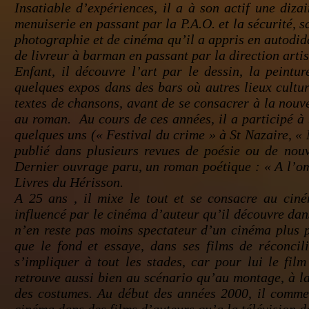
Insatiable d’expériences, il a à son actif une diz
menuiserie en passant par la P.A.O. et la sécurité, s
photographie et de cinéma qu’il a appris en autodida
de livreur à barman en passant par la direction artis
Enfant, il découvre l’art par le dessin, la peintur
quelques expos dans des bars où autres lieux cultur
textes de chansons, avant de se consacrer à la nouve
au roman. Au cours de ces années, il a participé à
quelques uns (« Festival du crime » à St Nazaire, «
publié dans plusieurs revues de poésie ou de nouv
Dernier ouvrage paru, un roman poétique : « A l’om
Livres du Hérisson.
A 25 ans , il mixe le tout et se consacre au cin
influencé par le cinéma d’auteur qu’il découvre dan
n’en reste pas moins spectateur d’un cinéma plus p
que le fond et essaye, dans ses films de réconcil
s’impliquer à tout les stades, car pour lui le fil
retrouve aussi bien au scénario qu’au montage, à l
des costumes. Au début des années 2000, il commen